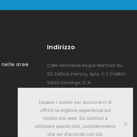
Indirizzo
 nelle aree
Calle Hermanas Roque Martínez No.
60, Edificio Patrony, Apto. E-1, El Millón.
Santo Domingo, D. N
Telefono: 809-620-2951
Usiamo i cookie per assicurarci di
E-Mail:
info@hengolegal.com
offrirti la migliore esperienza sul
nostro sito web. Se continui a
utilizzare questo sito, considereremo
che sei d'accordo con ciò.