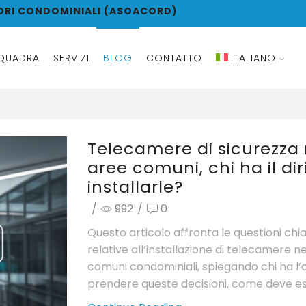
ORI CONDOMINIALI (ASOACORD)
QUADRA
SERVIZI
BLOG
CONTATTO
ITALIANO
Telecamere di sicurezza 
aree comuni, chi ha il diri
installarle?
/
992
/
0
Questo articolo affronta le questioni chi
relative all’installazione di telecamere n
comuni condominiali, spiegando chi ha l’a
prendere queste decisioni, come deve ess