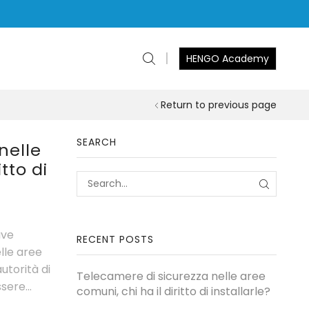
HENGO Academy
Return to previous page
SEARCH
nelle
tto di
ave
RECENT POSTS
elle aree
utorità di
Telecamere di sicurezza nelle aree
ere...
comuni, chi ha il diritto di installarle?