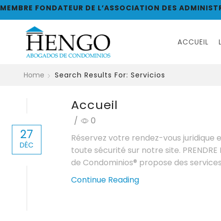
MEMBRE FONDATEUR DE L’ASSOCIATION DES ADMINIST
ACCUEIL
Home
Search Results For: Servicios
Accueil
/
0
27
Réservez votre rendez-vous juridique e
DÉC
toute sécurité sur notre site. PREN
de Condominios® propose des services j
Continue Reading