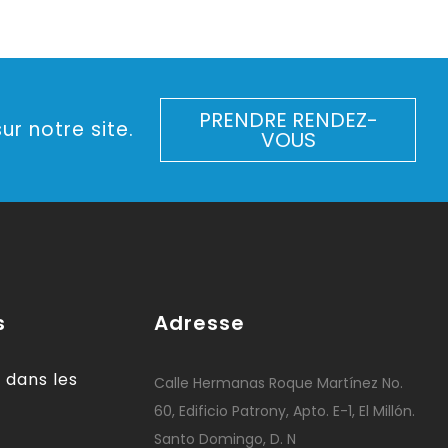
PRENDRE RENDEZ-
ur notre site.
VOUS
s
Adresse
 dans les
Calle Hermanas Roque Martínez No.
60, Edificio Patrony, Apto. E-1, El Millón.
Santo Domingo, D. N