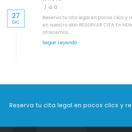
/
0
27
Reserva tu cita legal en pocos clics y 
DIC
en nuestro sitio RESERVAR CITA En H
ofrecemos...
Seguir Leyendo
Reserva tu cita legal en pocos clics y r