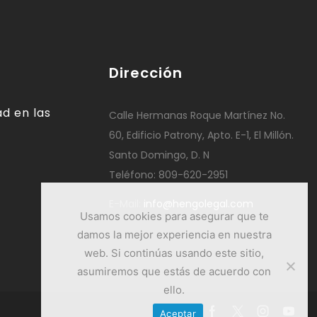
Dirección
d en las
Calle Hermanas Roque Martínez No.
60, Edificio Patrony, Apto. E-1, El Millón.
Santo Domingo, D. N
Teléfono: 809-620-2951
E-Mail:
info@hengolegal.com
Usamos cookies para asegurar que te
damos la mejor experiencia en nuestra
web. Si continúas usando este sitio,
asumiremos que estás de acuerdo con
ello.
Aceptar